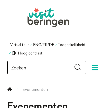
Naar
inhoud
Visit
Beringen
Virtual tour
ENG/FR/DE
Toegankelijkheid
Hoog contrast
Waarmee
Zoeken
me
kunnen
we
jou
helpen?
Evenementen
Startpagina
Evenementen