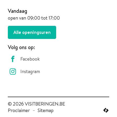
nr.
Openingsuren
Vandaag
open van
09:00
tot
17:00
Visit
Alle openingsuren
Beringen
Volg ons op:
Facebook
Instagram
© 2026 VISITBERINGEN.BE
Proclaimer
Sitemap
lcp.nv