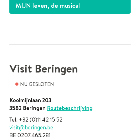
MIJN leven, de musical
Contact
Visit Beringen
NU GESLOTEN
Contact
Koolmijnlaan 203
,
3582
Beringen
Routebeschrijving
Tel.
+32 (0)11 42 15 52
E-
visit
@
beringen.be
mail
BTW
BE 0207.465.281