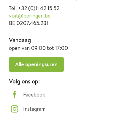
Tel.
+32 (0)11 42 15 52
E-
visit
@
beringen.be
mail
BTW
BE 0207.465.281
nr.
Openingsuren
Vandaag
open van
09:00
tot
17:00
Visit
Alle openingsuren
Beringen
Volg ons op:
Facebook
Instagram