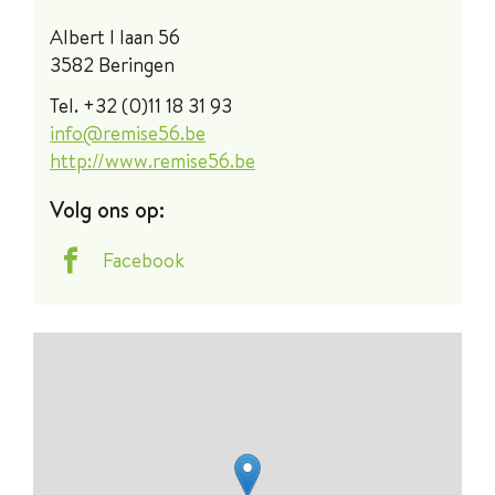
Contact
Albert I laan 56
,
3582
Beringen
Tel.
+32 (0)11 18 31 93
E-
info
@
remise56.be
mail
Website
http://www.remise56.be
Volg ons op:
Facebook
Stratenplan