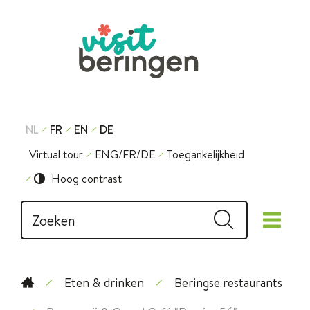
Naar
inhoud
Visit
Beringen
NL
FR
EN
DE
Virtual tour
ENG/FR/DE
Toegankelijkheid
Hoog contrast
Waarmee
Zoeken
me
kunnen
we
jou
helpen?
Eten & drinken
Beringse restaurants
Startpagina