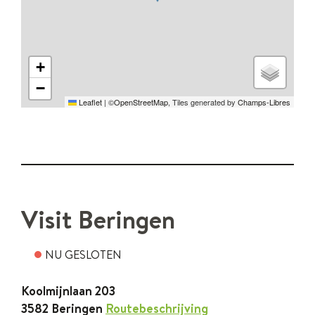
+
−
Leaflet
|
©
OpenStreetMap
, Tiles generated by
Champs-Libres
Albert
I
laan
56,
Contact
3582
Beringen
Visit Beringen
NU GESLOTEN
Contact
Koolmijnlaan 203
,
3582
Beringen
Routebeschrijving