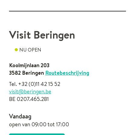
Contact
Visit Beringen
NU OPEN
Contact
Koolmijnlaan 203
,
3582
Beringen
Routebeschrijving
Tel.
+32 (0)11 42 15 52
E-
visit
@
beringen.be
mail
BTW
BE 0207.465.281
nr.
Openingsuren
Vandaag
open van
09:00
tot
17:00