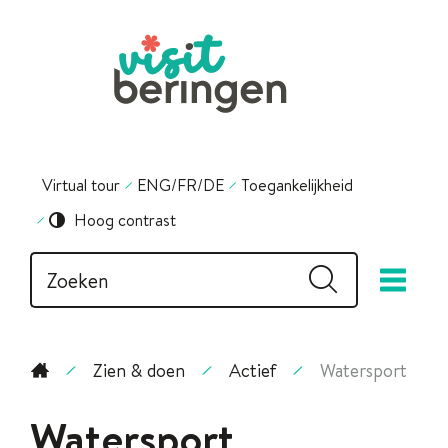
Naar
inhoud
Visit
Beringen
Virtual tour
ENG/FR/DE
Toegankelijkheid
Hoog contrast
Waarmee
Zoeken
me
kunnen
we
jou
helpen?
Zien & doen
Actief
Watersport
Startpagina
Watersport